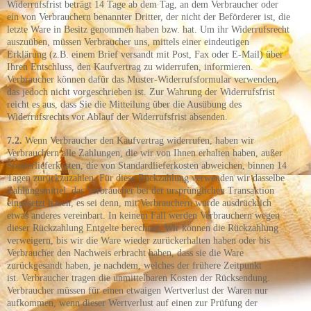
Widerrufsfrist beträgt 14 Tage ab dem Tag, an dem Verbraucher oder
ein von Verbrauchern benannter Dritter, der nicht der Beförderer ist, die
letzte Ware in Besitz genommen haben bzw. hat. Um ihr Widerrufsrecht
auszuüben, müssen Verbraucher uns,
mittels einer eindeutigen
Erklärung (z.B. einem Brief versandt mit Post, Fax oder E-Mail) über
Ihren Entschluss, den Kaufvertrag zu widerrufen, informieren.
Verbraucher können dafür das Muster-Widerrufsformular verwenden,
das jedoch nicht vorgeschrieben ist. Zur Wahrung der Widerrufsfrist
reicht es aus, dass Sie die Mitteilung über die Ausübung des
Widerrufsrechts vor Ablauf der Widerrufsfrist absenden.
7.2.
Wenn Verbraucher den Kaufvertrag widerrufen, haben wir
Verbrauchern alle Zahlungen, die wir von Ihnen erhalten haben, außer
Sonderlieferkosten, die von Standardlieferkosten abweichen, binnen 14
Tagen zurückzuzahlen. Für diese Rückzahlung verwenden wir dasselbe
Zahlungsmittel, das Verbraucher bei der ursprünglichen Transaktion
eingesetzt haben, es sei denn, mit Verbrauchern wurde ausdrücklich
etwas anderes vereinbart. In keinem Fall werden Verbrauchern wegen
dieser Rückzahlung Entgelte berechnet. Wir können die Rückzahlung
verweigern, bis wir die Ware wieder zurückerhalten haben oder bis
Verbraucher den Nachweis erbracht haben, dass sie die Ware
zurückgesandt haben, je nachdem, welches der frühere Zeitpunkt
ist. Verbraucher tragen die unmittelbaren Kosten der Rücksendung.
Verbraucher müssen für einen etwaigen Wertverlust der Waren nur
aufkommen, wenn dieser Wertverlust auf einen zur Prüfung der