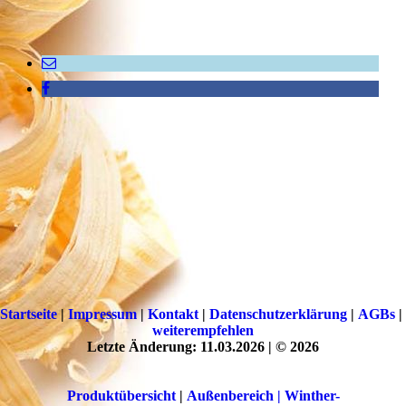
Startseite
|
Impressum
|
Kontakt
|
Datenschutzerklärung
|
AGBs
|
weiterempfehlen
Letzte Änderung: 11.03.2026 | © 2026
Produktübersicht
|
Außenbereich | Winther-