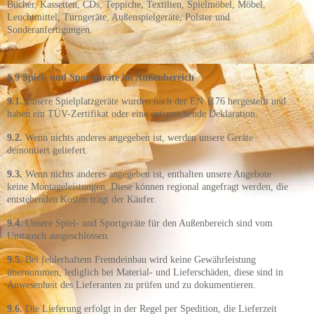
Bücher, Kassetten, CDs, Teppiche, Textilien, Spielmöbel, Möbel,
Leuchtmittel, Turngeräte, Außenspielgeräte, Polster und
Sonderanfertigungen.
§ 9 Spiel- und Sportgeräte im Außenbereich
9.1.
Unsere Spielplatzgeräte wurden nach der EN 1176 hergestellt und
haben ein TÜV-Zertifikat oder eine entsprechende Deklaration.
9.2.
Wenn nichts anderes angegeben ist, werden unsere Geräte
demontiert geliefert.
9.3.
Wenn nichts anderes angegeben ist, enthalten unsere Angebote
keine Montageleistungen. Diese können regional angefragt werden, die
entstehenden Kosten trägt der Käufer.
9.4.
Unsere Spiel- und Sportgeräte für den Außenbereich sind vom
Umtausch ausgeschlossen.
9.5.
Bei fehlerhaftem Fremdeinbau wird keine Gewährleistung
übernommen, lediglich bei Material- und Lieferschäden, diese sind in
Anwesenheit des Lieferanten zu prüfen und zu dokumentieren.
9.6.
Die Lieferung erfolgt in der Regel per Spedition, die Lieferzeit