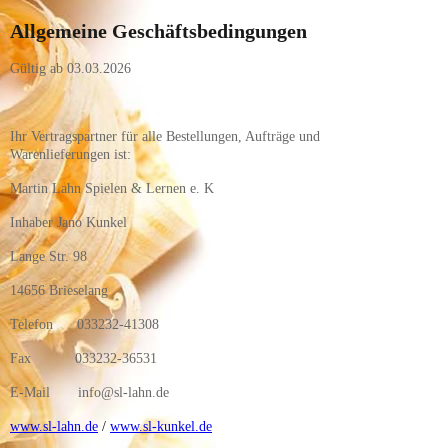
Allgemeine Geschäftsbedingungen
Gültig ab 03.03.2026
Ihr Vertragspartner für alle Bestellungen, Aufträge und
Warenlieferungen ist:
Martin Lahn Spielen & Lernen e. K
Inhaber Jano Kunkel
Lange Str. 98
14656 Brieselang
Telefon 033232-41308
Fax 033232-36531
E-Mail info@sl-lahn.de
www.sl-lahn.de
/
www.sl-kunkel.de