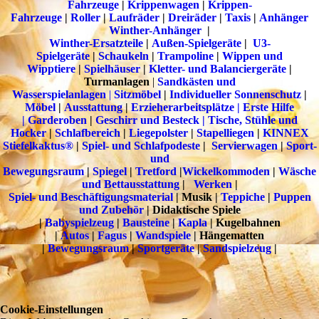
Fahrzeuge
|
Krippenwagen
|
Krippen-
Fahrzeuge
|
Roller
|
Laufräder
|
Dreiräder
|
T
a
xis
|
Anhänger
Winther-Anhänger
|
Winther-Ersatzteile
|
Außen-Spielgeräte
|
U3-
Spielgeräte
|
Schaukeln
|
Trampoline
|
Wippen und
Wipptiere
|
Spielhäuser
|
Kletter- und Balanciergeräte
|
Turmanlagen
|
Sandkästen und
Wasserspielanlagen
|
Sitzmöbel
|
Individueller Sonnenschutz
|
Möbel
|
Ausstattung
|
Erzieherarbeitsplätze | Erste Hilfe
|
Garderoben
|
Geschirr und Besteck |
Tische, Stühle und
Hocker
|
Schlafbereich
|
Liegepolster
|
Stapelliegen
|
KINNEX
Stiefelkaktus®
|
Spiel- und Schlafpodeste
|
Servierwagen
|
Sport-
und
Bewegungsraum
|
Spiegel
|
Tretford
|
Wickelkommoden
|
Wäsche
und Bettausstattung
|
Werken
|
Spiel- und Beschäftigungsmaterial
| Musik |
Teppiche
|
Puppen
und Zubehör
| Didaktische Spiele
|
Babyspielzeug
|
Bausteine
|
Kapla
| Kugelbahnen
|
Autos
|
Fagus
|
Wandspiele
| Hängematten
|
Bewegungsraum
|
Sportgeräte
|
Sandspielzeug
|
Cookie-Einstellungen