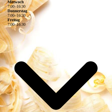
Mittwoch
7
:
00
–
16
:
30
Donnerstag
7
:
00
–
16
:
30
Freitag
7
:
00
–
16
:
30