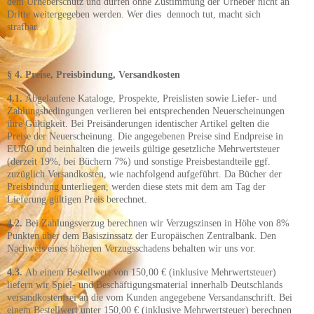
dem Urheberschutz und dürfen ohne Zustimmung der Urheber
nicht
an
Dritte weitergegeben werden. Wer dies dennoch tut, macht sich
strafbar.
§ 4. Preise, Preisbindung, Versandkosten
4.1.
Abgelaufene Kataloge, Prospekte, Preislisten sowie Liefer- und
Zahlungsbedingungen verlieren bei entsprechenden Neuerscheinungen
ihre Gültigkeit. Bei Preisänderungen identischer Artikel gelten die
Preise der Neuerscheinung. Die angegebenen Preise sind Endpreise in
EURO und beinhalten die jeweils gültige gesetzliche Mehrwertsteuer
(derzeit 19%, bei Büchern 7%) und sonstige Preisbestandteile ggf.
zuzüglich Versandkosten, wie nachfolgend aufgeführt. Da Bücher der
Preisbindung unterliegen, werden diese stets mit dem am Tag der
Lieferung gültigen Preis berechnet.
4.2.
Bei Zahlungsverzug berechnen wir Verzugszinsen in Höhe von 8%
Punkten über dem Basiszinssatz der Europäischen Zentralbank. Den
Nachweis eines höheren Verzugsschadens behalten wir uns vor.
4.3.
Ab einem Bestellwert von 150,00 € (inklusive Mehrwertsteuer)
liefern wir Spiel- und Beschäftigungsmaterial innerhalb Deutschlands
versandkostenfrei an die vom Kunden angegebene Versandanschrift. Bei
einem Bestellwert unter 150,00 € (inklusive Mehrwertsteuer) berechnen