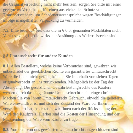
die Originalverpackung nicht mehr besitzen, sorgen Sie bitte mit einer
geeigneten Verpackung für einen ausreichenden Schutz vor
Transportschäden, um Schadenersatzansprüche wegen Beschädigungen
infolge mangelhafter Verpackung zu vermeiden.
7.5.
Bitte beachten Sie, dass die in § 6.3. genannten Modalitäten nicht
Voraussetzung für die wirksame Ausübung des Widerrufsrechts sind.
§ 8 Umtauschrecht für andere Kunden
8.1.
Allen Bestellern, welche keine Verbraucher sind, gewähren wir
unbeschadet der gesetzlichen Rechte ein garantiertes Umtauschrecht.
Ware die Ihnen nicht gefällt, können Sie innerhalb von sieben Tagen
originalverpackt an uns zurücksenden. Maßgeblich ist der Tag der
Absendung. Die gesetzlichen Gewährleistungsrechte des Käufers
werden durch das eingeräumte Umtauschrecht nicht eingeschränkt.
Machen Sie von Ihrem Umtauschrecht Gebrauch, obwohl die gelieferte
Ware einwandfrei ist und sich der Zustand der Ware bei Ihnen nicht
verschlechtert hat, so erstatten wir Ihnen nach der Rücksendung der
Ware den Kaufpreis. Hierbei sind die Kosten der Hinsendung und der
Rücksendung der Ware vom Käufer zu tragen.
8.2.
Von dem von uns gewährten Umtauschrecht ausgeschlossen sind