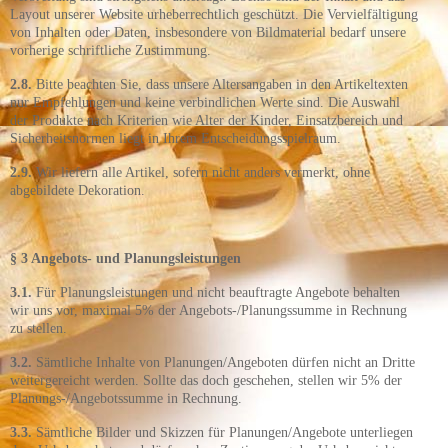
Layout unserer Website urheberrechtlich geschützt. Die Vervielfältigung
von Inhalten oder Daten, insbesondere von Bildmaterial bedarf unsere
vorherige schriftliche Zustimmung.
2.8.
Bitte beachten Sie, dass unsere Altersangaben in den Artikeltexten
nur Empfehlungen und keine verbindlichen Werte sind. Die Auswahl
der Produkte nach Kriterien wie Alter der Kinder, Einsatzbereich und
Sicherheitsnormen liegt in Ihrem Entscheidungsspielraum.
2.9.
Wir liefern alle Artikel, sofern nicht anders vermerkt, ohne
abgebildete Dekoration.
§ 3 Angebots- und Planungsleistungen
3.1.
Für Planungsleistungen und nicht beauftragte Angebote behalten
wir uns vor, maximal 5% der Angebots-/Planungssumme in Rechnung
zu stellen.
3.2.
Sämtliche Inhalte von Planungen/Angeboten dürfen nicht an Dritte
weitergereicht werden. Sollte das doch geschehen, stellen wir 5% der
Planungs-/Angebotssumme in Rechnung.
3.3.
Sämtliche Bilder und Skizzen für Planungen/Angebote unterliegen