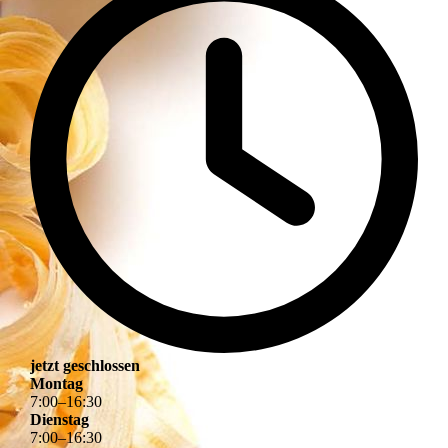
jetzt geschlossen
Montag
7
:
00
–
16
:
30
Dienstag
7
:
00
–
16
:
30