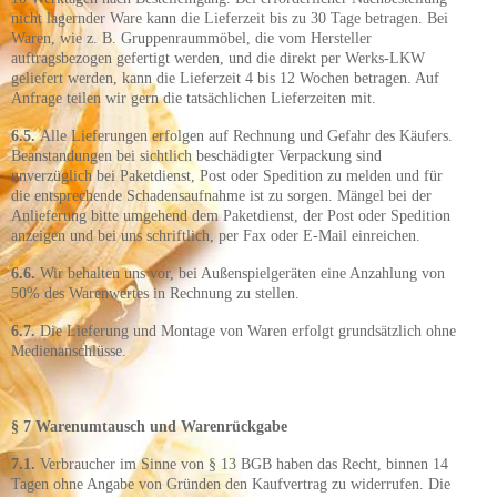
nicht lagernder Ware kann die Lieferzeit bis zu 30 Tage betragen. Bei
Waren, wie z. B. Gruppenraummöbel, die vom Hersteller
auftragsbezogen gefertigt werden, und die direkt per Werks-LKW
geliefert werden, kann die Lieferzeit 4 bis 12 Wochen betragen. Auf
Anfrage teilen wir gern die tatsächlichen Lieferzeiten mit.
6.5.
Alle Lieferungen erfolgen auf Rechnung und Gefahr des Käufers.
Beanstandungen bei sichtlich beschädigter Verpackung sind
unverzüglich bei Paketdienst, Post oder Spedition zu melden und für
die entsprechende Schadensaufnahme ist zu sorgen. Mängel bei der
Anlieferung bitte umgehend dem Paketdienst, der Post oder Spedition
anzeigen und bei uns schriftlich, per Fax oder E-Mail einreichen.
6.6.
Wir behalten uns vor, bei Außenspielgeräten eine Anzahlung von
50% des Warenwertes in Rechnung zu stellen.
6.7.
Die Lieferun
g und Monta
ge von Waren erfolgt grundsätzlich ohne
Medienanschlüsse.
§ 7 Warenumtausch und Warenrückgabe
7.1.
Verbraucher im Sinne von § 13 BGB haben das Recht, binnen 14
Tagen ohne Angabe von Gründen den Kaufvertrag zu widerrufen. Die