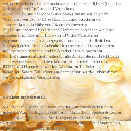
wir in Deutschland eine Versandkostenpauschale von 10,00 € (inklusive
Mehrwertsteuer) für Porto und Verpackung.
Möbel und Polster des Möbelwerks Niesky liefern wir ab einem
Warenwert von 595,00 € frei Haus. Darunter berechnen wir
Transportkosten in Höhe von 9% des Warenwertes.
Für Polster anderer Hersteller und Lieferanten berechnen wir Ihnen
anteilige Frachtkosten in Höhe von 13% des Warenwertes,
ausgenommen davon sind Liegepolster und Schaumstoffbettchen.
Bei Spielgeräten für den Außenbereich werden die Transportkosten
nach Aufwand berechnet und im Angebot extra ausgewiesen.
Bei Lieferungen auf Inseln fallen für alle Artikel, die mit Fracht belegt
sind, weitere Kosten an. Diese können bei uns telefonisch unter
033232-41308 angefragt werden. Wir sind zu Teillieferungen
berechtigt. Sofern Teillieferungen durchgeführt werden, übernehmen
wir die zusätzlichen Versandkosten.
§ 5 Eigentumsvorbehalt
5.1.
Bis zur vollständigen Bezahlung des Kaufpreises verbleibt die
gelieferte Ware im Eigentum der Firma Martin Lahn Spielen & Lernen
e.K.,
Inhaber Jano Kunkel. Vor Übergang des Eigentums ist eine
Verpfändung, Sicherungsübereignung, Verarbeitung oder Umgestaltung
ohne unsere Zustimmung nicht gestattet.