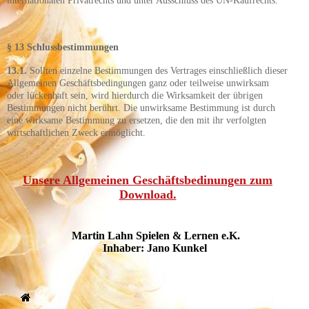
internationalen Privatrechts und unter Ausschluss des UN-Kaufrechts.
§ 13 Schlussbestimmungen
13.1.
Sollten einzelne Bestimmungen des Vertrages einschließlich dieser
Allgemeinen Geschäftsbedingungen ganz oder teilweise unwirksam
oder lückenhaft sein, wird hierdurch die Wirksamkeit der übrigen
Bestimmungen nicht berührt. Die unwirksame Bestimmung ist durch
eine wirksame Bestimmung zu ersetzen, die den mit ihr verfolgten
wirtschaftlichen Zweck ermöglicht.
Unsere Allgemeinen Geschäftsbedinungen zum
Download.
Martin Lahn Spielen & Lernen e.K.
Inhaber: Jano Kunkel