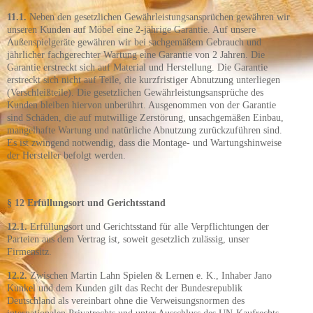
11.1.
Neben den gesetzlichen Gewährleistungsansprüchen gewähren wir
unseren Kunden auf Möbel eine 2-jährige Garantie. Auf unsere
Außenspielgeräte gewähren wir bei sachgemäßem Gebrauch und
jährlicher fachgerechter Wartung eine Garantie von 2 Jahren. Die
Garantie erstreckt sich auf Material und Herstellung. Die Garantie
erstreckt sich nicht auf Teile, die kurzfristiger Abnutzung unterliegen
(Verschleißteile). Die gesetzlichen Gewährleistungsansprüche des
Kunden bleiben hiervon unberührt. Ausgenommen von der Garantie
sind Schäden, die auf mutwillige Zerstörung, unsachgemäßen Einbau,
mangelhafte Wartung und natürliche Abnutzung zurückzuführen sind.
Es ist zwingend notwendig, dass die Montage- und Wartungshinweise
der Hersteller befolgt werden.
§ 12 Erfüllungsort und Gerichtsstand
12.1.
Erfüllungsort und Gerichtsstand für alle Verpflichtungen der
Parteien aus dem Vertrag ist, soweit gesetzlich zulässig, unser
Firmensitz.
12.2.
Zwischen Martin Lahn Spielen & Lernen e. K., Inhaber Jano
Kunkel und dem Kunden gilt das Recht der Bundesrepublik
Deutschland als vereinbart ohne die Verweisungsnormen des