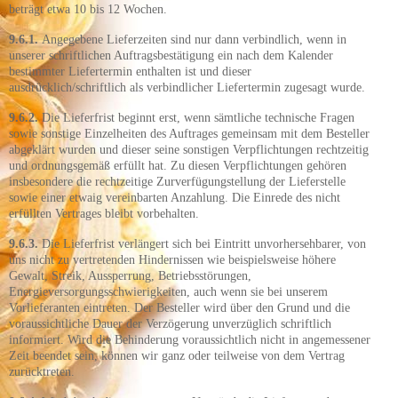
beträgt etwa 10 bis 12 Wochen.
9.6.1.
Angegebene Lieferzeiten sind nur dann verbindlich, wenn in
unserer schriftlichen Auftragsbestätigung ein nach dem Kalender
bestimmter Liefertermin enthalten ist und dieser
ausdrücklich/schriftlich als verbindlicher Liefertermin zugesagt wurde.
9.6.2.
Die Lieferfrist beginnt erst, wenn sämtliche technische Fragen
sowie sonstige Einzelheiten des Auftrages gemeinsam mit dem Besteller
abgeklärt wurden und dieser seine sonstigen Verpflichtungen rechtzeitig
und ordnungsgemäß erfüllt hat. Zu diesen Verpflichtungen gehören
insbesondere die rechtzeitige Zurverfügungstellung der Lieferstelle
sowie einer etwaig vereinbarten Anzahlung. Die Einrede des nicht
erfüllten Vertrages bleibt vorbehalten.
9.6.3.
Die Lieferfrist verlängert sich bei Eintritt unvorhersehbarer, von
uns nicht zu vertretenden Hindernissen wie beispielsweise höhere
Gewalt, Streik, Aussperrung, Betriebsstörungen,
Energieversorgungsschwierigkeiten, auch wenn sie bei unserem
Vorlieferanten eintreten. Der Besteller wird über den Grund und die
voraussichtliche Dauer der Verzögerung unverzüglich schriftlich
informiert. Wird die Behinderung voraussichtlich nicht in angemessener
Zeit beendet sein, können wir ganz oder teilweise von dem Vertrag
zurücktreten.