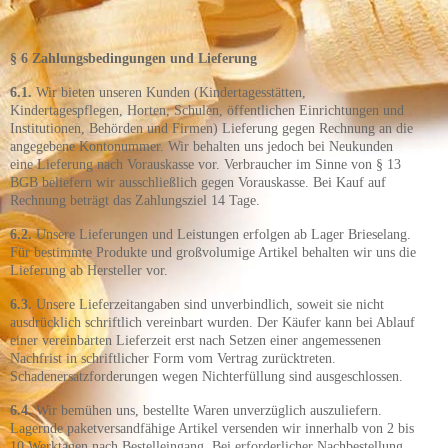
§ 6 Zahlungsbedingungen und Lieferung
6.1.
Wir bieten unseren Kunden (Kindertagesstätten,
Kindertagespflegen, Horten, Schulen, öffentlichen Einrichtungen und
Institutionen, Behörden und Firmen) Lieferung gegen Rechnung an die
angegebene Kontonummer. Wir behalten uns jedoch bei Neukunden
eine Lieferung nach Vorauskasse vor. Verbraucher im Sinne von § 13
BGB beliefern wir ausschließlich gegen Vorauskasse. Bei Kauf auf
Rechnung beträgt das Zahlungsziel 14 Tage.
6.2.
Unsere Lieferungen und Leistungen erfolgen ab Lager Brieselang.
Für bestimmte Produkte und großvolumige Artikel behalten wir uns die
Lieferung ab Hersteller vor.
6.3.
Unsere Lieferzeitangaben sind unverbindlich, soweit sie nicht
ausdrücklich schriftlich vereinbart wurden. Der Käufer kann bei Ablauf
einer vereinbarten Lieferzeit erst nach Setzen einer angemessenen
Nachfrist in schriftlicher Form vom Vertrag zurücktreten.
Schadenersatzforderungen wegen Nichterfüllung sind ausgeschlossen.
6.4.
Wir bemühen uns, bestellte Waren unverzüglich auszuliefern.
Lagernde paketversandfähige Artikel versenden wir innerhalb von 2 bis
10 Werktagen nach Bestelleingang. Bei erforderlicher Nachbestellung