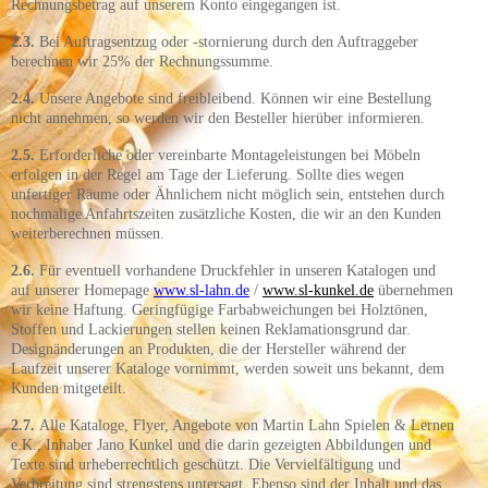
Rechnungsbetrag auf unserem Konto eingegangen ist.
2.3.
Bei Auftragsentzug oder -stornierung durch den Auftraggeber
berechnen wir 25% der Rechnungssumme.
2.4.
Unsere Angebote sind freibleibend. Können wir eine Bestellung
nicht annehmen, so werden wir den Besteller hierüber informieren.
2.5.
Erforderliche oder vereinbarte Montageleistungen bei Möbeln
erfolgen in der Regel am Tage der Lieferung. Sollte dies wegen
unfertiger Räume oder Ähnlichem nicht möglich sein, entstehen durch
nochmalige Anfahrtszeiten zusätzliche Kosten, die wir an den Kunden
weiterberechnen müssen.
2.6.
Für eventuell vorhandene Druckfehler in unseren Katalogen und
auf unserer Homepage
www.sl-lahn.de
/
www.sl-kunkel.de
übernehmen
wir keine Haftung. Geringfügige Farbabweichungen bei Holztönen,
Stoffen und Lackierungen stellen keinen Reklamationsgrund dar.
Designänderungen an Produkten, die der Hersteller während der
Laufzeit unserer Kataloge vornimmt, werden soweit uns bekannt, dem
Kunden mitgeteilt.
2.7.
Alle Kataloge, Flyer, Angebote von Martin Lahn Spielen & Lernen
e.K., Inhaber Jano Kunkel und die darin gezeigten Abbildungen und
Texte sind urheberrechtlich geschützt. Die Vervielfältigung und
Verbreitung sind strengstens untersagt. Ebenso sind der Inhalt und das