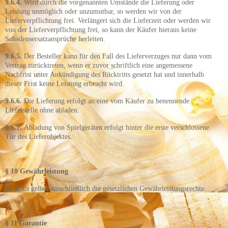
9.6.4.
Wird durch die vorgenannten Umstände die Lieferung oder
Leistung unmöglich oder unzumutbar, so werden wir von der
Lieferverpflichtung frei. Verlängert sich die Lieferzeit oder werden wir
von der Lieferverpflichtung frei, so kann der Käufer hieraus keine
Schadensersatzansprüche herleiten.
9.6.5.
Der Besteller kann für den Fall des Lieferverzuges nur dann vom
Vertrag zurücktreten, wenn er zuvor schriftlich eine angemessene
Nachfrist unter Ankündigung des Rücktritts gesetzt hat und innerhalb
dieser Frist keine Leistung erbracht wird.
9.6.6.
Die Lieferung erfolgt an eine vom Käufer zu benennende
Lieferstelle ohne abladen.
9.6.7.
Abladung von Spielgeräten erfolgt hinter die erste verschlossene
Tür des Lieferobjektes.
§ 10 Gewährleistung
10.1.
Es gelten ausschließlich die gesetzlichen Gewährleistungsrechte.
§ 11 Garantie