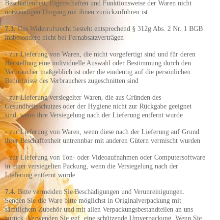
Beschaffenheit, Eigenschaften und Funktionsweise der Waren nicht
notwendigen Umgang mit ihnen zurückzuführen ist.
7.3.
Das Widerrufsrecht besteht entsprechend § 312g Abs. 2 Nr. 1 BGB
insbesondere nicht bei Fernabsatzverträgen
- zur Lieferung von Waren, die nicht vorgefertigt sind und für deren
Herstellung eine individuelle Auswahl oder Bestimmung durch den
Verbraucher maßgeblich ist oder die eindeutig auf die persönlichen
Bedürfnisse des Verbrauchers zugeschnitten sind
- zur Lieferung versiegelter Waren, die aus Gründen des
Gesundheitsschutzes oder der Hygiene nicht zur Rückgabe geeignet
sind, wenn ihre Versiegelung nach der Lieferung entfernt wurde
- zur Lieferung von Waren, wenn diese nach der Lieferung auf Grund
ihrer Beschaffenheit untrennbar mit anderen Gütern vermischt wurden
- zur Lieferung von Ton- oder Videoaufnahmen oder Computersoftware
in einer versiegelten Packung, wenn die Versiegelung nach der
Lieferung entfernt wurde.
7.4.
Bitte vermeiden Sie Beschädigungen und Verunreinigungen.
Senden Sie die Ware bitte möglichst in Originalverpackung mit
sämtlichem Zubehör und mit allen Verpackungsbestandteilen an uns
zurück. Verwenden Sie ggf. eine schützende Umverpackung. Wenn Sie