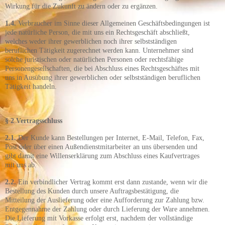
Wirkung für die Zukunft zu ändern oder zu ergänzen.
1.4.
Verbraucher im Sinne dieser Allgemeinen Geschäftsbedingungen ist
jede natürliche Person, die mit uns ein Rechtsgeschäft abschließt,
welches weder ihrer gewerblichen noch ihrer selbstständigen
beruflichen Tätigkeit zugerechnet werden kann. Unternehmer sind
solche juristischen oder natürlichen Personen oder rechtsfähige
Personengesellschaften, die bei Abschluss eines Rechtsgeschäftes mit
uns in Ausübung ihrer gewerblichen oder selbstständigen beruflichen
Tätigkeit handeln.
§ 2 Vertragsschluss
2.1.
Der Kunde kann Bestellungen per Internet, E-Mail, Telefon, Fax,
Post oder über einen Außendienstmitarbeiter an uns übersenden und
gibt damit eine Willenserklärung zum Abschluss eines Kaufvertrages
mit uns ab.
2.2.
Ein verbindlicher Vertrag kommt erst dann zustande, wenn wir die
Bestellung des Kunden durch unsere Auftragsbestätigung, die
Mitteilung der Auslieferung oder eine Aufforderung zur Zahlung bzw.
Entgegennahme der Zahlung oder durch Lieferung der Ware annehmen.
Die Lieferung mit Vorkasse erfolgt erst, nachdem der vollständige