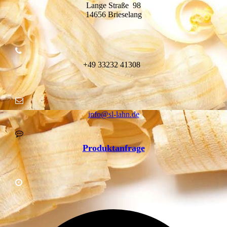
Lange Straße 98
14656 Brieselang
+49
332
32 41308
info@sl-lahn.de
Produktanfrage