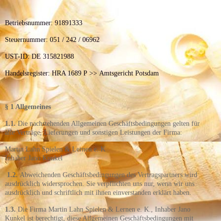
Betriebsnummer: 91891333
Steuernummer: 051 / 242 / 06962
UST-ID: DE 315821988
Handelsregister: HRA 1689 P >> Amtsgericht Potsdam
§ 1 Allgemeines
1.1.
Die nachstehenden Allgemeinen Geschäftsbedingungen gelten für
alle Verträge, Lieferungen und sonstigen Leistungen der Firma:
Martin Lahn Spielen & Lernen e. K
Inhaber Jano Kunkel
1.2.
Abweichenden Geschäftsbedingungen des Vertragspartners wird
ausdrücklich widersprochen. Sie verpflichten uns nur, wenn wir uns
ausdrücklich und schriftlich mit ihnen einverstanden erklärt haben.
1.3.
Die Firma Martin Lahn Spielen & Lernen e. K., Inhaber Jano
Kunkel ist berechtigt, diese Allgemeinen Geschäftsbedingungen mit