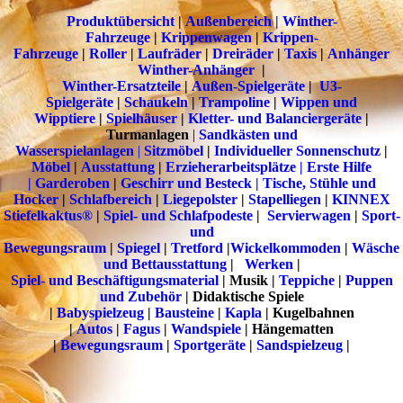
Produktübersicht
|
Außenbereich | Winther-
Fahrzeuge
|
Krippenwagen
|
Krippen-
Fahrzeuge
|
Roller
|
Laufräder
|
Dreiräder
|
T
a
xis
|
Anhänger
Winther-Anhänger
|
Winther-Ersatzteile
|
Außen-Spielgeräte
|
U3-
Spielgeräte
|
Schaukeln
|
Trampoline
|
Wippen und
Wipptiere
|
Spielhäuser
|
Kletter- und Balanciergeräte
|
Turmanlagen
|
Sandkästen und
Wasserspielanlagen
|
Sitzmöbel
|
Individueller Sonnenschutz
|
Möbel
|
Ausstattung
|
Erzieherarbeitsplätze | Erste Hilfe
|
Garderoben
|
Geschirr und Besteck |
Tische, Stühle und
Hocker
|
Schlafbereich
|
Liegepolster
|
Stapelliegen
|
KINNEX
Stiefelkaktus®
|
Spiel- und Schlafpodeste
|
Servierwagen
|
Sport-
und
Bewegungsraum
|
Spiegel
|
Tretford
|
Wickelkommoden
|
Wäsche
und Bettausstattung
|
Werken
|
Spiel- und Beschäftigungsmaterial
| Musik |
Teppiche
|
Puppen
und Zubehör
| Didaktische Spiele
|
Babyspielzeug
|
Bausteine
|
Kapla
| Kugelbahnen
|
Autos
|
Fagus
|
Wandspiele
| Hängematten
|
Bewegungsraum
|
Sportgeräte
|
Sandspielzeug
|