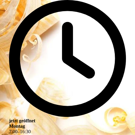
jetzt geöffnet
Montag
7
:
00
–
16
:
30