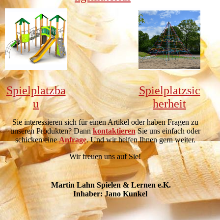
Spielplatzba
Spielplatzsic
u
herheit
Sie interessieren sich für einen Artikel oder haben Fragen zu
unseren Produkten? Dann
kontaktieren
Sie uns einfach oder
schicken eine
Anfrage
. Und wir helfen Ihnen gern weiter.
Wir freuen uns auf Sie!
Martin Lahn Spielen & Lernen e.K.
Inhaber: Jano Kunkel