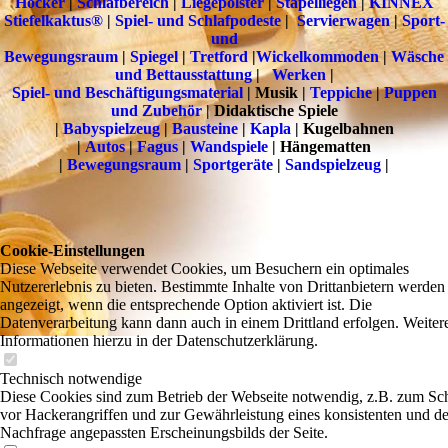
Hocker
|
Schlafbereich
|
Liegepolster
|
Stapelliegen
|
KINNEX
Stiefelkaktus®
|
Spiel- und Schlafpodeste
|
Servierwagen
|
Sport-
und
Bewegungsraum
|
Spiegel
|
Tretford
|
Wickelkommoden
|
Wäsche
und Bettausstattung
|
Werken
|
Spiel- und Beschäftigungsmaterial
| Musik |
Teppiche
|
Puppen
und Zubehör
| Didaktische Spiele
|
Babyspielzeug
|
Bausteine
|
Kapla
| Kugelbahnen
|
Autos
|
Fagus
|
Wandspiele
| Hängematten
|
Bewegungsraum
|
Sportgeräte
|
Sandspielzeug
|
Cookie-Einstellungen
Diese Webseite verwendet Cookies, um Besuchern ein optimales
Nutzererlebnis zu bieten. Bestimmte Inhalte von Drittanbietern werden
angezeigt, wenn die entsprechende Option aktiviert ist. Die
Datenverarbeitung kann dann auch in einem Drittland erfolgen. Weiter
Informationen hierzu in der Datenschutzerklärung.
Technisch notwendige
Diese Cookies sind zum Betrieb der Webseite notwendig, z.B. zum Sc
vor Hackerangriffen und zur Gewährleistung eines konsistenten und de
Nachfrage angepassten Erscheinungsbilds der Seite.