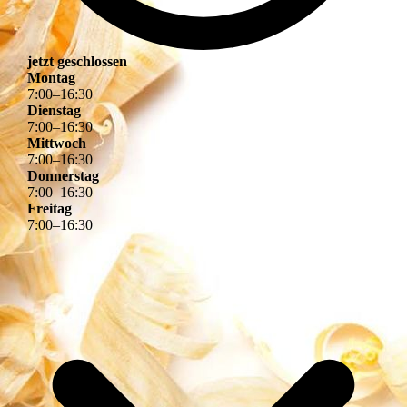
jetzt geschlossen
Montag
7
:
00
–
16
:
30
Dienstag
7
:
00
–
16
:
30
Mittwoch
7
:
00
–
16
:
30
Donnerstag
7
:
00
–
16
:
30
Freitag
7
:
00
–
16
:
30