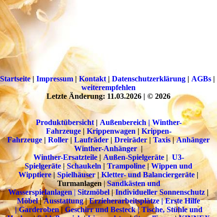
Startseite
|
Impressum
|
Kontakt
|
Datenschutzerklärung
|
AGBs
|
weiterempfehlen
Letzte Änderung: 11.03.2026 | © 2026
Produktübersicht
|
Außenbereich | Winther-
Fahrzeuge
|
Krippenwagen
|
Krippen-
Fahrzeuge
|
Roller
|
Laufräder
|
Dreiräder
|
T
a
xis
|
Anhänger
Winther-Anhänger
|
Winther-Ersatzteile
|
Außen-Spielgeräte
|
U3-
Spielgeräte
|
Schaukeln
|
Trampoline
|
Wippen und
Wipptiere
|
Spielhäuser
|
Kletter- und Balanciergeräte
|
Turmanlagen
|
Sandkästen und
Wasserspielanlagen
|
Sitzmöbel
|
Individueller Sonnenschutz
|
Möbel
|
Ausstattung
|
Erzieherarbeitsplätze | Erste Hilfe
|
Garderoben
|
Geschirr und Besteck |
Tische, Stühle und