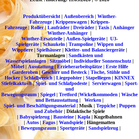
Produktübersicht
|
Außenbereich | Winther-
Fahrzeuge
|
Krippenwagen
|
Krippen-
Fahrzeuge
|
Roller
|
Laufräder
|
Dreiräder
|
T
a
xis
|
Anhänger
Winther-Anhänger
|
Winther-Ersatzteile
|
Außen-Spielgeräte
|
U3-
Spielgeräte
|
Schaukeln
|
Trampoline
|
Wippen und
Wipptiere
|
Spielhäuser
|
Kletter- und Balanciergeräte
|
Turmanlagen
|
Sandkästen und
Wasserspielanlagen
|
Sitzmöbel
|
Individueller Sonnenschutz
|
Möbel
|
Ausstattung
|
Erzieherarbeitsplätze | Erste Hilfe
|
Garderoben
|
Geschirr und Besteck |
Tische, Stühle und
Hocker
|
Schlafbereich
|
Liegepolster
|
Stapelliegen
|
KINNEX
Stiefelkaktus®
|
Spiel- und Schlafpodeste
|
Servierwagen
|
Sport-
und
Bewegungsraum
|
Spiegel
|
Tretford
|
Wickelkommoden
|
Wäsche
und Bettausstattung
|
Werken
|
Spiel- und Beschäftigungsmaterial
| Musik |
Teppiche
|
Puppen
und Zubehör
| Didaktische Spiele
|
Babyspielzeug
|
Bausteine
|
Kapla
| Kugelbahnen
|
Autos
|
Fagus
|
Wandspiele
| Hängematten
|
Bewegungsraum
|
Sportgeräte
|
Sandspielzeug
|