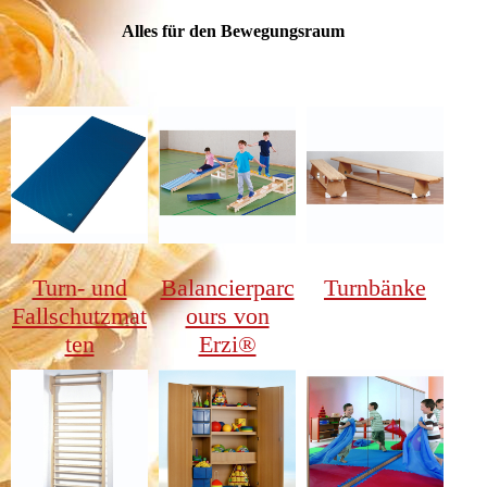
Alles für den Bewegungsraum
Turn- und
Balancierparc
Turnbänke
Fallschutzmat
ours von
ten
Erzi®