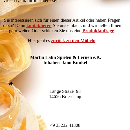
Vielen Dank für Ihr Interesse!
Sie interessieren sich für einen dieser Artikel oder haben Fragen
dazu
? Dann
kontaktieren
Sie uns einfach, und wir helfen Ihnen
gern weiter. Oder schicken Sie uns eine
Produktanfrage
.
Hier geht es
zurück zu den Möbeln
.
Martin Lahn Spielen & Lernen e.K.
Inhaber: Jano Kunkel
Lange Straße 98
14656 Brieselang
+49
332
32 41308