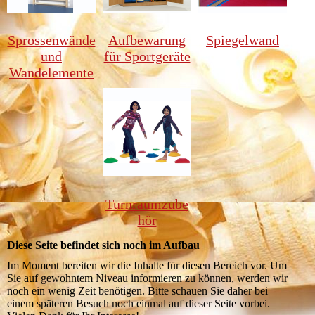
Sprossenwände
Aufbewarung
Spiegelwand
und
für Sportgeräte
Wandelemente
Turnraumzube
hör
Diese Seite befindet sich noch im Aufbau
Im Moment bereiten wir die Inhalte für diesen Bereich vor. Um
Sie auf gewohntem Niveau informieren zu können, werden wir
noch ein wenig Zeit benötigen. Bitte schauen Sie daher bei
einem späteren Besuch noch einmal auf dieser Seite vorbei.