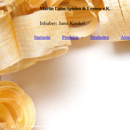
Martin Lahn Spielen & Lernen e.K.
Inhaber: Jano Kunkel
Startseite
Produkte
Neuheiten
Akti