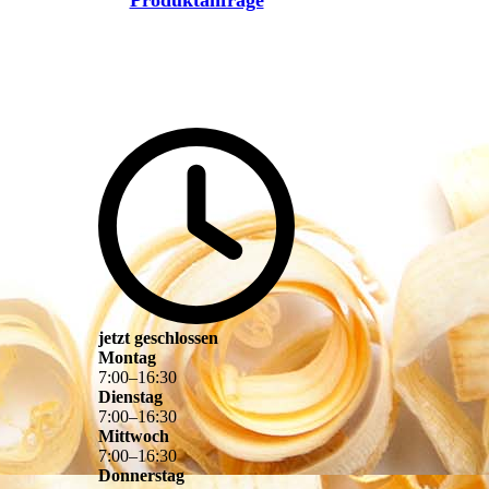
Produktanfrage
jetzt geschlossen
Montag
7
:
00
–
16
:
30
Dienstag
7
:
00
–
16
:
30
Mittwoch
7
:
00
–
16
:
30
Donnerstag