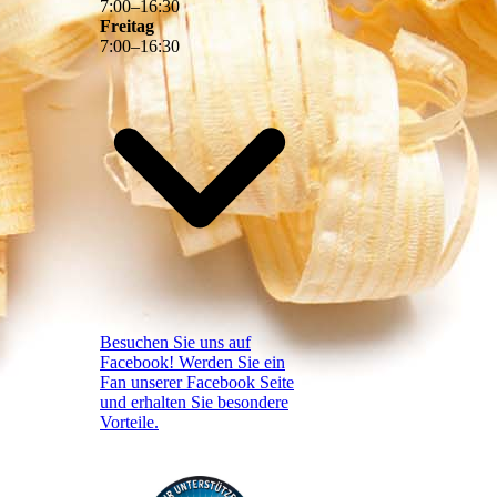
7
:
00
–
16
:
30
Freitag
7
:
00
–
16
:
30
Besuchen Sie uns auf
Facebook! Werden Sie ein
Fan unserer Facebook Seite
und erhalten Sie besondere
Vorteile.